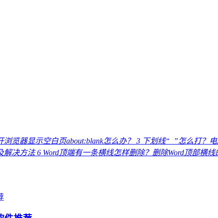
浏览器显示空白页about:blank怎么办？
3
下划线“_”怎么打？
因及解决方法
6
Word顶端有一条横线怎样删除？删除Word顶部横