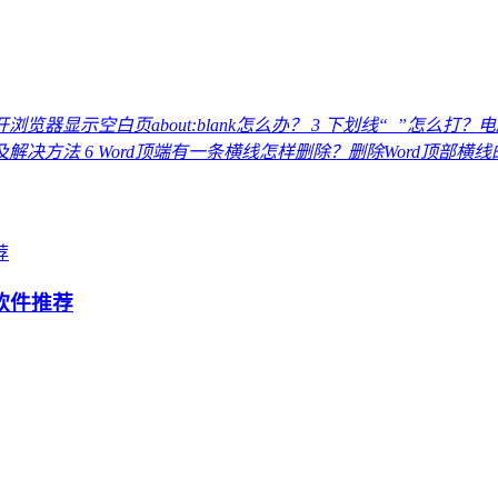
浏览器显示空白页about:blank怎么办？
3
下划线“_”怎么打？
因及解决方法
6
Word顶端有一条横线怎样删除？删除Word顶部横
软件推荐