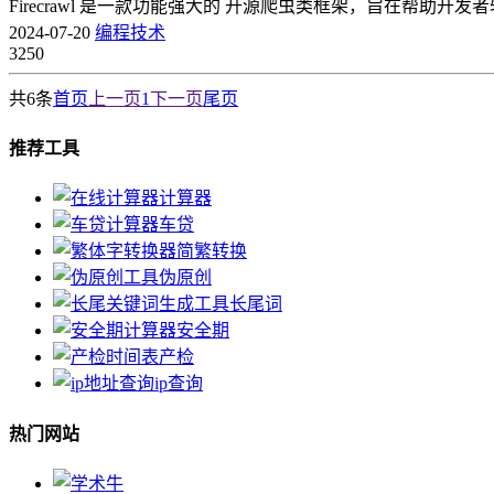
Firecrawl 是一款功能强大的 开源爬虫类框架，旨在帮助开发
2024-07-20
编程技术
3250
共6条
首页
上一页
1
下一页
尾页
推荐工具
计算器
车贷
简繁转换
伪原创
长尾词
安全期
产检
ip查询
热门网站