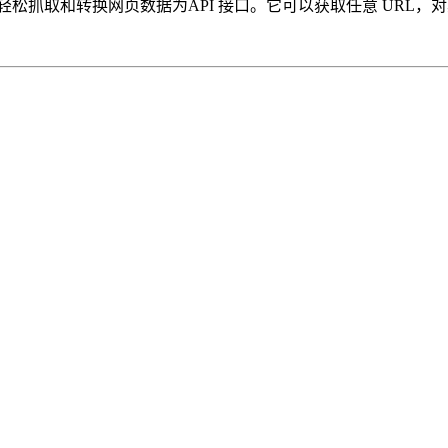
者轻松抓取和转换网页数据为API 接口。它可以获取任意 URL，对其