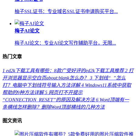
柚子SSL证书：专业域名SSL证书申请购买平台...
梅子AI论文
梅子AI论文：专业AI论文写作辅助平台，无限...
热门文章
1
ed2k下载工具有哪些：8款广受好评的ed2k下载工具推荐
2
打
开浏览器显示空白页about:blank怎么办？
3
下划线“_”怎么
打？电脑中下划线符号输入方法详解
4
Windows11系统中获取
帮助的9种方法详解
5
网页打不开提示
“CONNECTION_RESET”的原因及解决方法
6
Word顶端有一
条横线怎样删除？删除Word顶部横线的几种方法
图文资讯