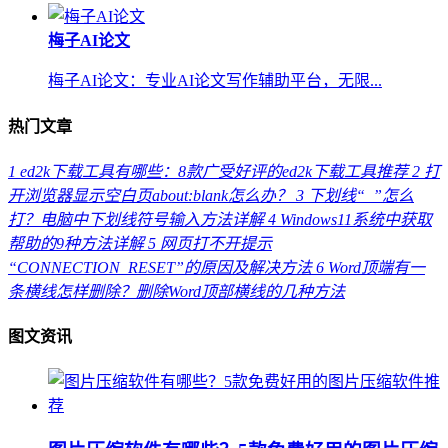
梅子AI论文
梅子AI论文：专业AI论文写作辅助平台，无限...
热门文章
1
ed2k下载工具有哪些：8款广受好评的ed2k下载工具推荐
2
打
开浏览器显示空白页about:blank怎么办？
3
下划线“_”怎么
打？电脑中下划线符号输入方法详解
4
Windows11系统中获取
帮助的9种方法详解
5
网页打不开提示
“CONNECTION_RESET”的原因及解决方法
6
Word顶端有一
条横线怎样删除？删除Word顶部横线的几种方法
图文资讯