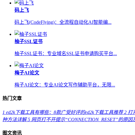
码上飞
码上飞(CodeFlying)：全流程自动化AI智能编...
柚子SSL证书
柚子SSL证书：专业域名SSL证书申请购买平台...
梅子AI论文
梅子AI论文：专业AI论文写作辅助平台，无限...
热门文章
1
ed2k下载工具有哪些：8款广受好评的ed2k下载工具推荐
2
打开
种方法详解
5
网页打不开提示“CONNECTION_RESET”的原
图文资讯