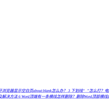
浏览器显示空白页about:blank怎么办？
3
下划线“_”怎么打？
因及解决方法
6
Word顶端有一条横线怎样删除？删除Word顶部横