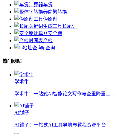
车贷
简繁转换
伪原创
长尾词
安全期
产检
ip查询
热门网站
学术牛
学术牛：一站式AI智能论文写作与查重降重工...
AI铺子
AI铺子：一站式AI工具导航与教程资源平台