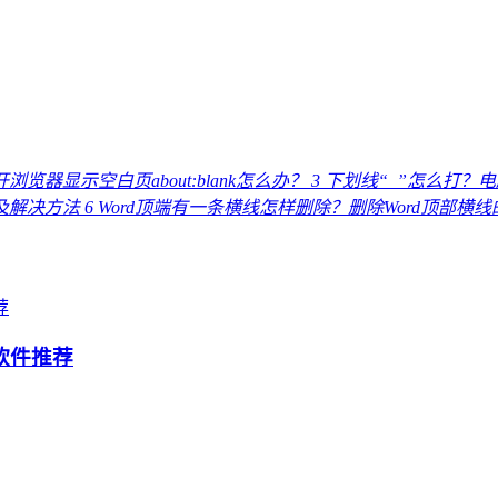
浏览器显示空白页about:blank怎么办？
3
下划线“_”怎么打？
因及解决方法
6
Word顶端有一条横线怎样删除？删除Word顶部横
软件推荐