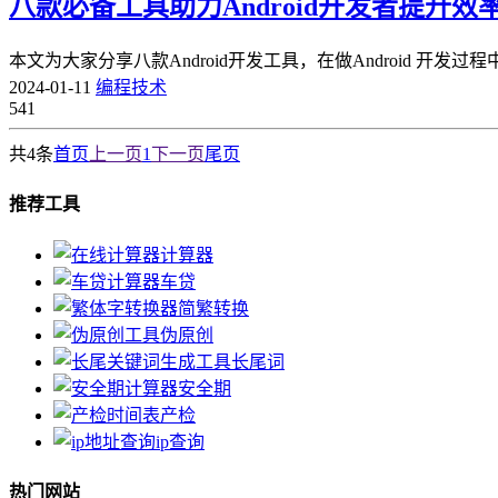
八款必备工具助力Android开发者提升效
本文为大家分享八款Android开发工具，在做Android
2024-01-11
编程技术
541
共4条
首页
上一页
1
下一页
尾页
推荐工具
计算器
车贷
简繁转换
伪原创
长尾词
安全期
产检
ip查询
热门网站