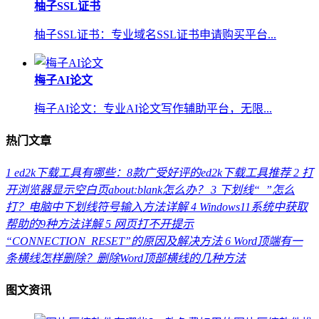
柚子SSL证书
柚子SSL证书：专业域名SSL证书申请购买平台...
梅子AI论文
梅子AI论文：专业AI论文写作辅助平台，无限...
热门文章
1
ed2k下载工具有哪些：8款广受好评的ed2k下载工具推荐
2
打
开浏览器显示空白页about:blank怎么办？
3
下划线“_”怎么
打？电脑中下划线符号输入方法详解
4
Windows11系统中获取
帮助的9种方法详解
5
网页打不开提示
“CONNECTION_RESET”的原因及解决方法
6
Word顶端有一
条横线怎样删除？删除Word顶部横线的几种方法
图文资讯