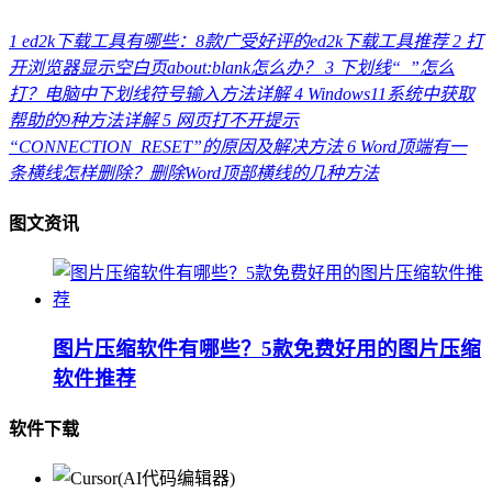
1
ed2k下载工具有哪些：8款广受好评的ed2k下载工具推荐
2
打
开浏览器显示空白页about:blank怎么办？
3
下划线“_”怎么
打？电脑中下划线符号输入方法详解
4
Windows11系统中获取
帮助的9种方法详解
5
网页打不开提示
“CONNECTION_RESET”的原因及解决方法
6
Word顶端有一
条横线怎样删除？删除Word顶部横线的几种方法
图文资讯
图片压缩软件有哪些？5款免费好用的图片压缩
软件推荐
软件下载