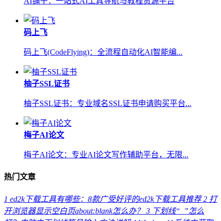
AI铺子：一站式AI工具导航与教程资源平台
码上飞
码上飞(CodeFlying)：全流程自动化AI智能编...
柚子SSL证书
柚子SSL证书：专业域名SSL证书申请购买平台...
梅子AI论文
梅子AI论文：专业AI论文写作辅助平台，无限...
热门文章
1
ed2k下载工具有哪些：8款广受好评的ed2k下载工具推荐
2
打
开浏览器显示空白页about:blank怎么办？
3
下划线“_”怎么