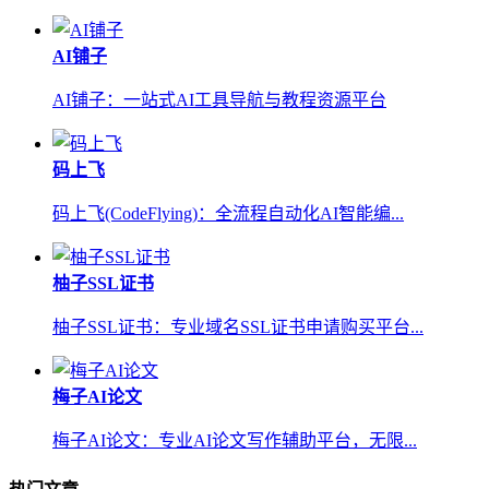
AI铺子
AI铺子：一站式AI工具导航与教程资源平台
码上飞
码上飞(CodeFlying)：全流程自动化AI智能编...
柚子SSL证书
柚子SSL证书：专业域名SSL证书申请购买平台...
梅子AI论文
梅子AI论文：专业AI论文写作辅助平台，无限...