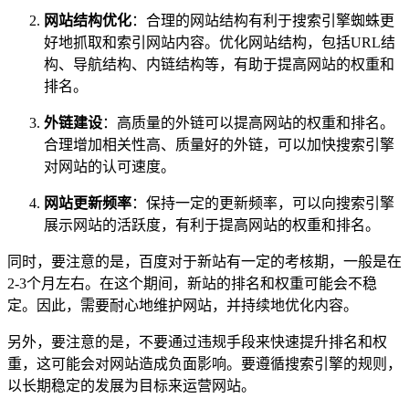
网站结构优化
：合理的网站结构有利于搜索引擎蜘蛛更
好地抓取和索引网站内容。优化网站结构，包括URL结
构、导航结构、内链结构等，有助于提高网站的权重和
排名。
外链建设
：高质量的外链可以提高网站的权重和排名。
合理增加相关性高、质量好的外链，可以加快搜索引擎
对网站的认可速度。
网站更新频率
：保持一定的更新频率，可以向搜索引擎
展示网站的活跃度，有利于提高网站的权重和排名。
同时，要注意的是，百度对于新站有一定的考核期，一般是在
2-3个月左右。在这个期间，新站的排名和权重可能会不稳
定。因此，需要耐心地维护网站，并持续地优化内容。
另外，要注意的是，不要通过违规手段来快速提升排名和权
重，这可能会对网站造成负面影响。要遵循搜索引擎的规则，
以长期稳定的发展为目标来运营网站。