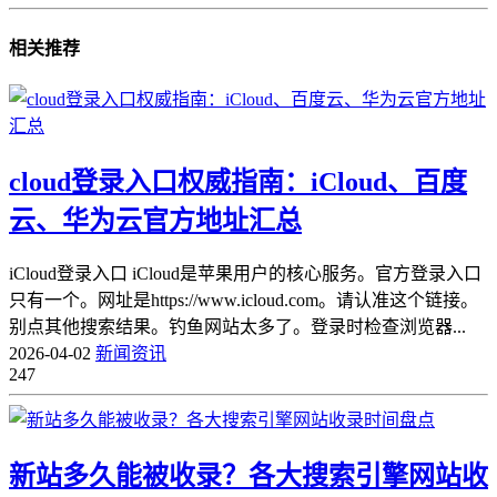
相关推荐
cloud登录入口权威指南：iCloud、百度
云、华为云官方地址汇总
iCloud登录入口 iCloud是苹果用户的核心服务。官方登录入口
只有一个。网址是https://www.icloud.com。请认准这个链接。
别点其他搜索结果。钓鱼网站太多了。登录时检查浏览器...
2026-04-02
新闻资讯
247
新站多久能被收录？各大搜索引擎网站收