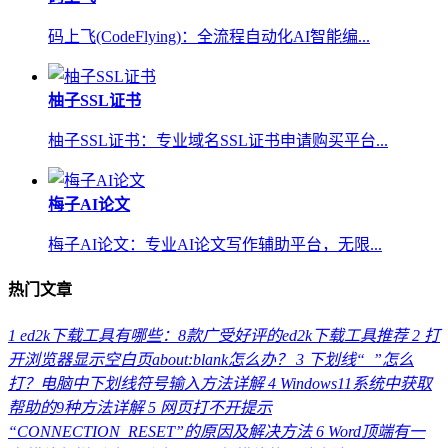
码上飞(CodeFlying)：全流程自动化AI智能编...
柚子SSL证书
柚子SSL证书：专业域名SSL证书申请购买平台...
梅子AI论文
梅子AI论文：专业AI论文写作辅助平台，无限...
热门文章
1
ed2k下载工具有哪些：8款广受好评的ed2k下载工具推荐
2
打
开浏览器显示空白页about:blank怎么办？
3
下划线“_”怎么
打？电脑中下划线符号输入方法详解
4
Windows11系统中获取
帮助的9种方法详解
5
网页打不开提示
“CONNECTION_RESET”的原因及解决方法
6
Word顶端有一