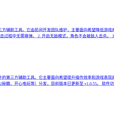
三方辅助工具。它由民间开发团队维护，主要面向希望降低游戏
击过程中无需换弹。 2. 开启无敌模式，角色不会被敌人击杀。 3
计的第三方辅助工具。它主要面向希望提升操作效率和游戏表现
、开心电玩等）分发，目前版本已更新至 v1.0.55。 软件功能