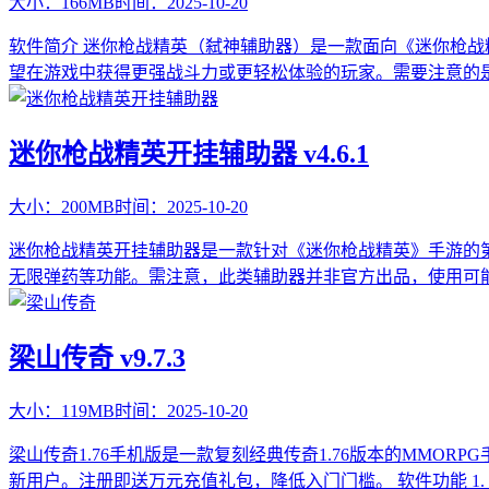
大小：
166MB
时间：
2025-10-20
软件简介 迷你枪战精英（弑神辅助器）是一款面向《迷你枪战
望在游戏中获得更强战斗力或更轻松体验的玩家。需要注意的是
迷你枪战精英开挂辅助器 v4.6.1
大小：
200MB
时间：
2025-10-20
迷你枪战精英开挂辅助器是一款针对《迷你枪战精英》手游的
无限弹药等功能。需注意，此类辅助器并非官方出品，使用可能存
梁山传奇 v9.7.3
大小：
119MB
时间：
2025-10-20
梁山传奇1.76手机版是一款复刻经典传奇1.76版本的MM
新用户。注册即送万元充值礼包，降低入门门槛。 软件功能 1.