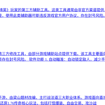
精英》玩家的第三方辅助工具。这类工具通常由非官方渠道提供
，使用此类辅助器可能违反游戏官方用户协议，存在封号风险。 
第三方修改工具，由部分游戏辅助站点提供下载。该工具主要面
在封号风险。 软件功能 1. 自动瞄准：自动锁定敌人，减少
ORPG手游，由梁山题材改编，主打战法道三大职业体系。游戏面
 还原1.76传奇核心玩法，包括打怪爆装、自由交易、攻沙战