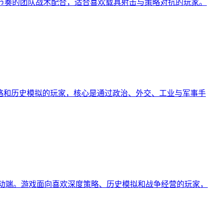
打快节奏的团队战术配合，适合喜欢载具射击与策略对抗的玩家。
面向喜欢深度策略和历史模拟的玩家，核心是通过政治、外交、工业与军事手
作品，现已移植至移动端。游戏面向喜欢深度策略、历史模拟和战争经营的玩家，