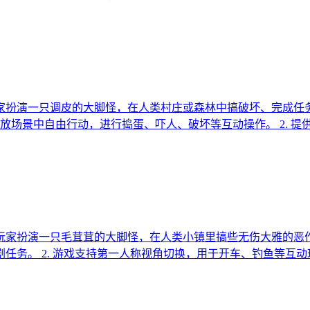
家扮演一只调皮的大脚怪，在人类村庄或森林中搞破坏、完成任
开放场景中自由行动，进行捣蛋、吓人、破坏等互动操作。 2. 提
玩家扮演一只毛茸茸的大脚怪，在人类小镇里搞些无伤大雅的恶作
剧任务。 2. 游戏支持第一人称视角切换，用于开车、钓鱼等互动