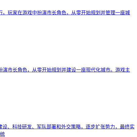
teractive发行。玩家在游戏中扮演市长角色，从零开始规划并管理一座城
ctive发行。玩家扮演市长角色，从零开始规划并建设一座现代化城市。游戏主
城市建设、科技研发、军队部署和外交策略，逐步扩张势力，最终实
系统