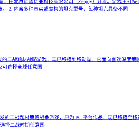
游，由北京创智优品科技有限公司（Zenjoy）开发。游戏主
竞技。 2. 内含多种真实或虚构的坦克型号，每种坦克具备不同
ox Interactive开发的二战题材战略游戏，现已移植到移动端。它
 玩家可选择全球任意国
x Interactive 开发的二战题材策略战争游戏，原为 PC 平台
可选择二战时期任意国