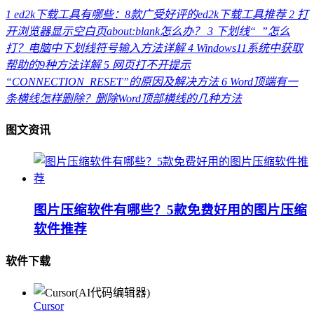
1
ed2k下载工具有哪些：8款广受好评的ed2k下载工具推荐
2
打
开浏览器显示空白页about:blank怎么办？
3
下划线“_”怎么
打？电脑中下划线符号输入方法详解
4
Windows11系统中获取
帮助的9种方法详解
5
网页打不开提示
“CONNECTION_RESET”的原因及解决方法
6
Word顶端有一
条横线怎样删除？删除Word顶部横线的几种方法
图文资讯
图片压缩软件有哪些？5款免费好用的图片压缩
软件推荐
软件下载
Cursor